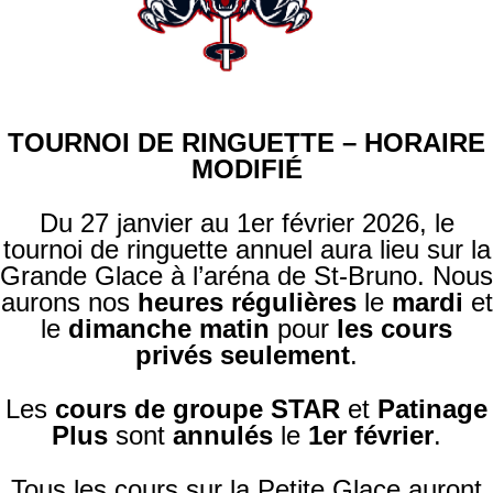
TOURNOI DE RINGUETTE – HORAIRE
MODIFIÉ
Du 27 janvier au 1er février 2026, le
tournoi de ringuette annuel aura lieu sur la
Grande Glace à l’aréna de St-Bruno. Nous
aurons nos
heures régulières
le
mardi
et
le
dimanche matin
pour
les cours
privés seulement
.
Les
cours de groupe STAR
et
Patinage
Plus
sont
annulés
le
1er février
.
Tous les cours sur la Petite Glace auront