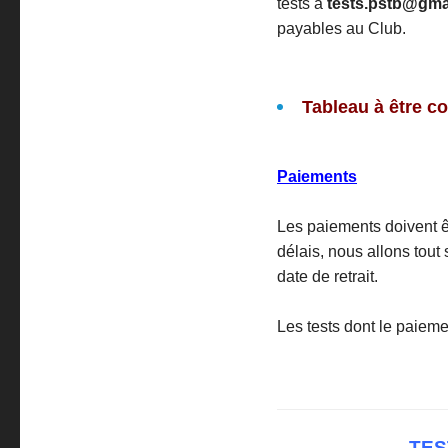
tests à
tests.pstb@gma
payables au Club.
Tableau à être co
Paiements
Les paiements doivent êt
délais, nous allons tout
date de retrait.
Les tests dont le paieme
TES