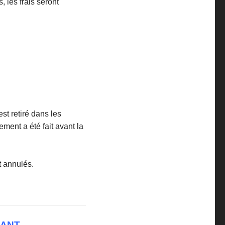
s, les frais seront
st retiré dans les
ment a été fait avant la
t annulés.
MANT