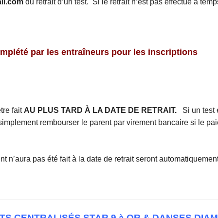
il.com
du retrait d’un test. Si le retrait n’est pas effectué à temp
mplété par les entraîneurs pour les inscriptions
re fait
AU PLUS TARD À LA DATE DE RETRAIT.
Si un test e
 simplement rembourser le parent par virement bancaire si le paie
nt n’aura pas été fait à la
date de retrait seront automatiquemen
TS CENTRALISÉS STAR 9 à OR & DANSES DIA