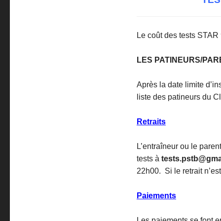
Le coût des tests STAR 
LES PATINEURS/PAR
Après la date limite d’i
liste des patineurs du Cl
Retraits
L’entraîneur ou le parent
tests à
tests.pstb@gma
22h00. Si le retrait n’es
Paiements
Les paiements se font e