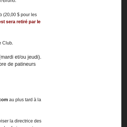
St-Bruno.
b (20,00 $ pour les
st sera retiré par le
e Club.
mardi et/ou jeudi).
bre de patineurs
.com
au plus tard à la
iser la directrice des