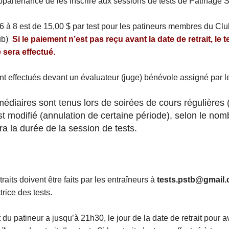
ppartenance de les inscrire aux sessions de tests de Patinage 
6 à 8 est de 15,00 $ par test pour les patineurs membres du Clu
lub)
Si le paiement n’est pas reçu avant la date de retrait, le te
sera effectué.
nt effectués devant un évaluateur (juge) bénévole assigné par l
édiaires sont tenus lors de soirées de cours régulières (
st modifié (annulation de certaine période), selon le nom
ra la durée de la session de tests.
traits doivent être faits par les entraîneurs à
tests.pstb@gmail
rice des tests.
 du patineur a jusqu’à 21h30, le jour de la date de retrait pour av