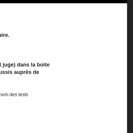
aire.
juge) dans la boite
éussis auprès de
 nom des tests